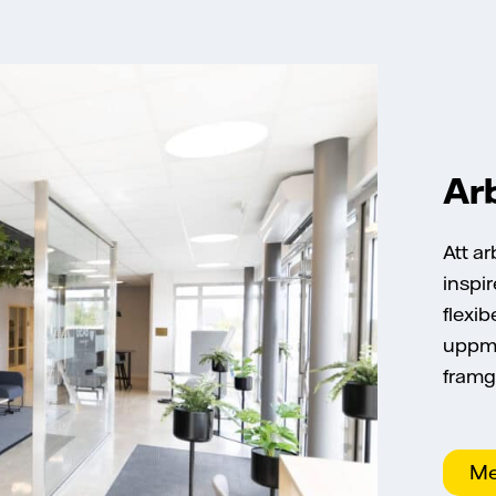
Ar
Att ar
inspir
flexib
uppmu
framg
Me