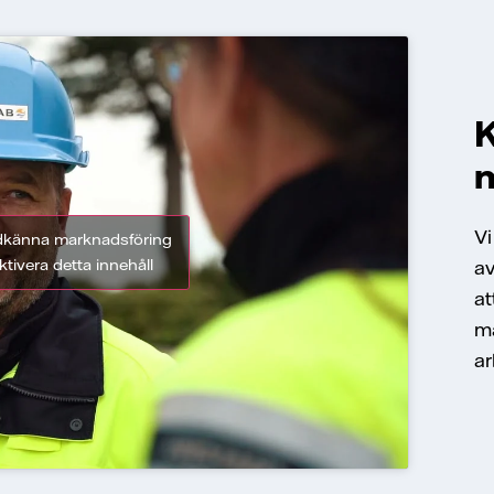
K
m
Vi
godkänna marknadsföring
tivera detta innehåll
av
at
mä
ar