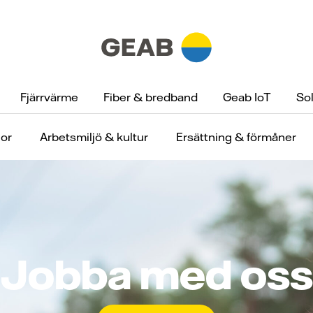
Fjärrvärme
Fiber & bredband
Geab IoT
Sol
gor
Arbetsmiljö & kultur
Ersättning & förmåner
Jobba med oss