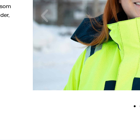
a som
der,