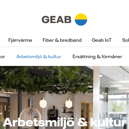
Fjärrvärme
Fiber & bredband
Geab IoT
Sol
gor
Arbetsmiljö & kultur
Ersättning & förmåner
Arbetsmiljö & kultur