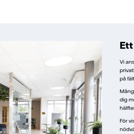
Ett
Vi an
privat
på fäl
Många 
dig mö
hälfte
För vi
nödvän