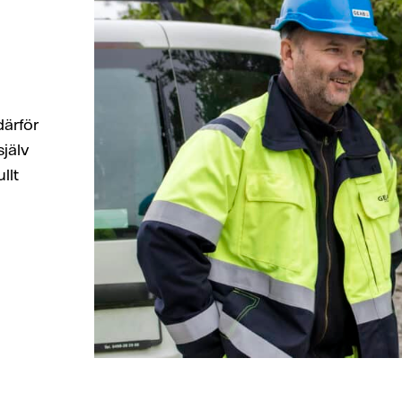
därför
jälv
llt