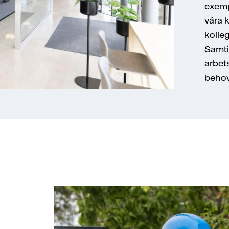
exemp
våra 
kolle
Samtid
arbet
behov