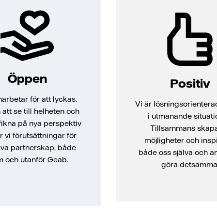
Öppen
Positiv
arbetar för att lyckas.
Vi är lösningsorientera
tt se till helheten och
i utmanande situati
fikna på nya perspektiv
Tillsammans skapa
 vi förutsättningar för
möjligheter och insp
iva partnerskap, både
både oss själva och an
m och utanför Geab.
göra detsamma