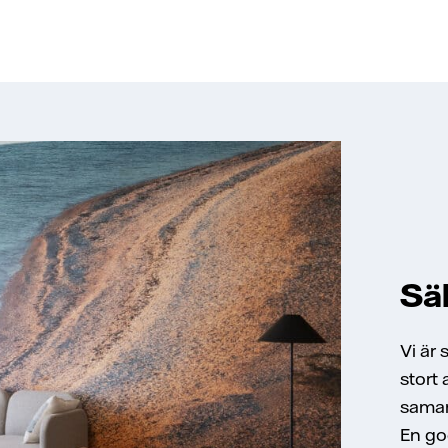
Säk
Vi är 
stort
samar
En god