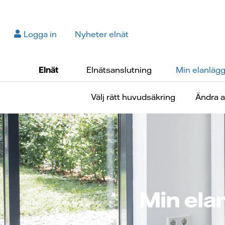
Logga in
Nyheter elnät
Elnät
Elnätsanslutning
Min elanläg
Välj rätt huvudsäkring
Ändra 
Min ela