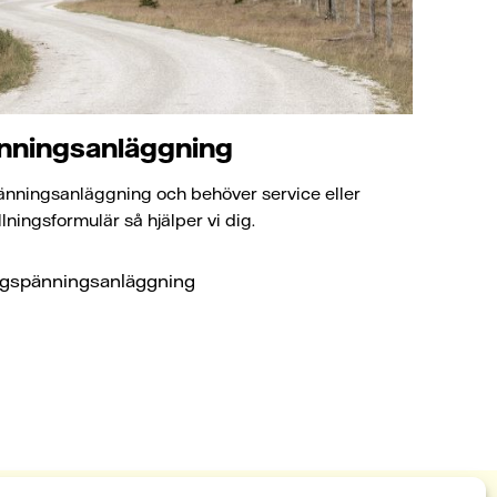
nningsanläggning
nningsanläggning och behöver service eller
llningsformulär så hjälper vi dig.
högspänningsanläggning