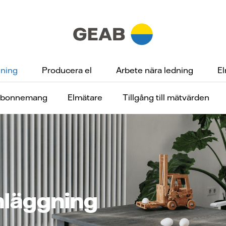
gning
Producera el
Arbete nära ledning
El
abonnemang
Elmätare
Tillgång till mätvärden
nläggning