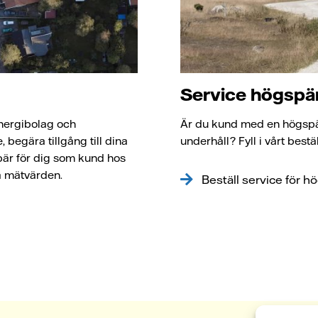
Service högspä
nergibolag och
Är du kund med en högspä
begära tillgång till dina
underhåll? Fyll i vårt bestä
bär för dig som kund hos
na mätvärden.
Beställ service för 