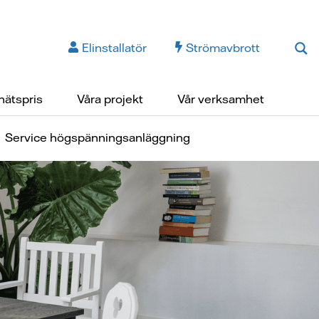
Elinstallatör
Strömavbrott
nätspris
Våra projekt
Vår verksamhet
Service högspänningsanläggning