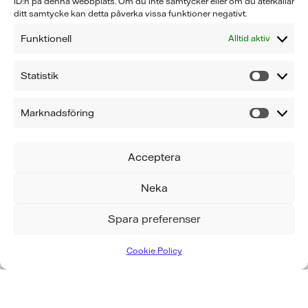
ID:n på denna webbplats. Om du inte samtycker eller om du återkallar
ditt samtycke kan detta påverka vissa funktioner negativt.
Funktionell
Alltid aktiv
Statistik
Marknadsföring
Jag godkänner
Geabs hantering
Acceptera
av mina personuppgifter
Neka
Spara preferenser
* Obligatoriska fält
Cookie Policy