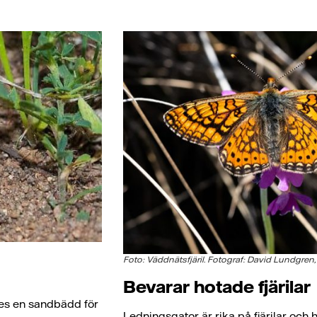
Foto: Väddnätsfjäril. Fotograf: David Lundgren
Bevarar hotade fjärilar
des en sandbädd för
Ledningsgator är rika på fjärilar och h