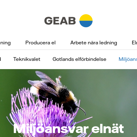
gning
Producera el
Arbete nära ledning
El
d
Teknikvalet
Gotlands elförbindelse
Miljöan
Miljöansvar elnät