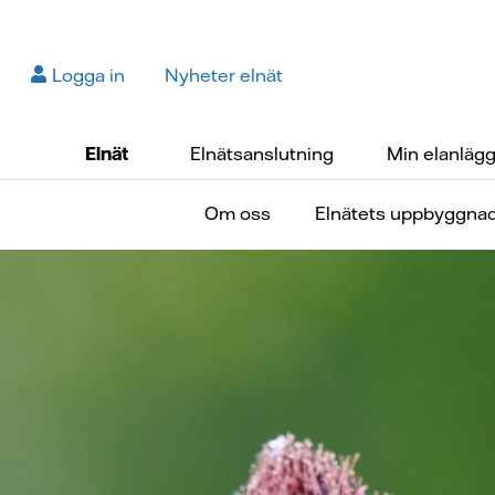
Logga in
Nyheter elnät
Elnät
Elnätsanslutning
Min elanläg
Om oss
Elnätets uppbyggna