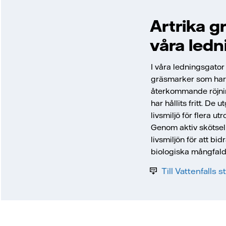
Artrika g
våra ledn
I våra ledningsgator 
gräsmarker som har
återkommande röjnin
har hållits fritt. De
livsmiljö för flera ut
Genom aktiv skötsel
livsmiljön för att bid
biologiska mångfald
Till Vattenfalls s