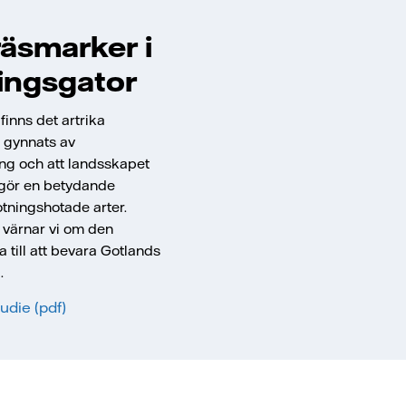
räsmarker i
ingsgator
finns det artrika
 gynnats av
g och att landsskapet
 utgör en betydande
rotningshotade arter.
 värnar vi om den
ra till att bevara Gotlands
.
tudie (pdf)