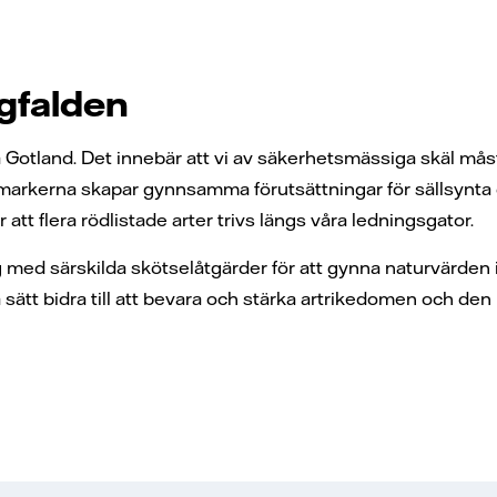
gfalden
på Gotland. Det innebär att vi av säkerhetsmässiga skäl mås
markerna skapar gynnsamma förutsättningar för sällsynta d
tt flera rödlistade arter trivs längs våra ledningsgator.
ing med särskilda skötselåtgärder för att gynna naturvärde
a sätt bidra till att bevara och stärka artrikedomen och den