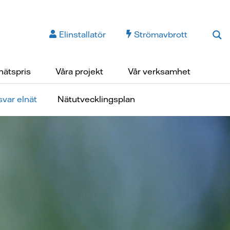
Elinstallatör
Strömavbrott
nätspris
Våra projekt
Vår verksamhet
svar elnät
Nätutvecklingsplan