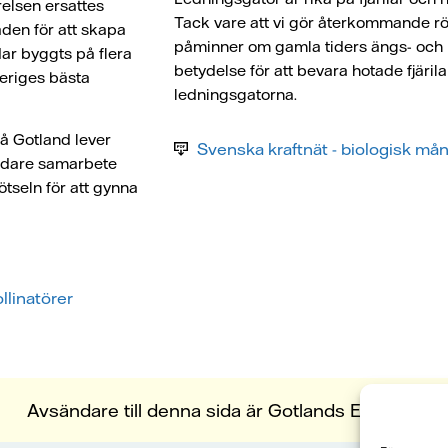
relsen ersattes
Tack vare att vi gör återkommande 
den för att skapa
påminner om gamla tiders ängs- och b
ar byggts på flera
betydelse för att bevara hotade fjärilar
Sveriges bästa
ledningsgatorna.
på Gotland lever
Svenska kraftnät - biologisk mång
 vidare samarbete
ötseln för att gynna
llinatörer
Avsändare till denna sida är Gotlands Elnät AB