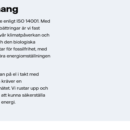
ang
ade enligt ISO 14001. Med
ättringar är vi fast
 vår klimatpåverkan och
h den biologiska
r för fossilfrihet, med
göra energiomställningen
n på el i takt med
 kräver en
ätet. Vi rustar upp och
 att kunna säkerställa
 energi.