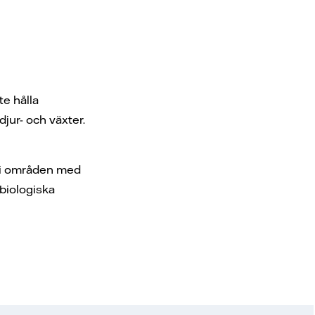
te hålla
jur- och växter.
n i områden med
 biologiska